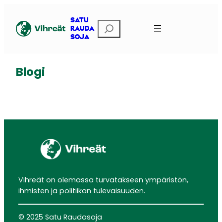
Siirry
sisältöön
SATU
Etsi
RAUDA
SOJA
Blogi
Vihreät on olemassa turvatakseen ympäristön,
ihmisten ja politiikan tulevaisuuden.
© 2025 Satu Raudasoja